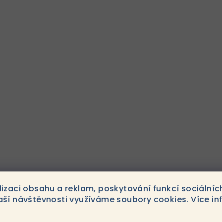
lizaci obsahu a reklam, poskytování funkcí sociálníc
1
položek celkem
aší návštěvnosti využíváme soubory cookies. Více in
O
v