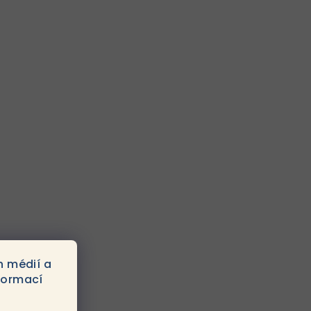
h médií a
formací