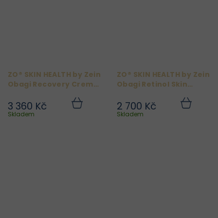
ZO® SKIN HEALTH by Zein
ZO® SKIN HEALTH by Zein
Obagi Recovery Creme
Obagi Retinol Skin
50ml
Brightener 0,25% 50 ml
3 360 Kč
2 700 Kč
Do
Do
košíku
košíku
Skladem
Skladem