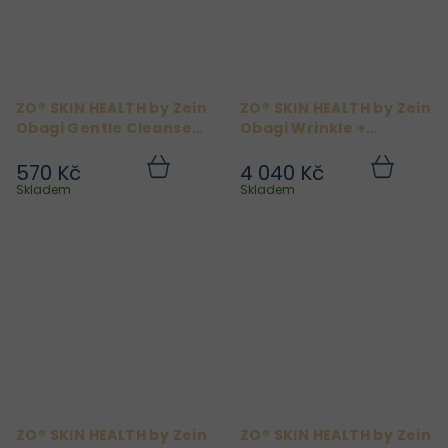
ZO® SKIN HEALTH by Zein
ZO® SKIN HEALTH by Zein
Obagi Gentle Cleanser
Obagi Wrinkle +
60 ml
Texture Repair Retinol
0,5% (Retamax) 50 ml
570 Kč
4 040 Kč
Do
Do
košíku
košíku
Skladem
Skladem
ZO® SKIN HEALTH by Zein
ZO® SKIN HEALTH by Zein