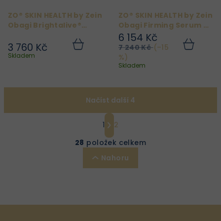
ZO® SKIN HEALTH by Zein
ZO® SKIN HEALTH by Zein
Obagi Brightalive®
Obagi Firming Serum 47
Brightener 50 ml
ml
6 154 Kč
3 760 Kč
7 240 Kč
(–15
Do
Do
košíku
košíku
Skladem
%)
Skladem
Načíst další 4
S
1
2
t
O
r
v
28
položek celkem
á
l
Nahoru
n
á
k
d
o
a
v
c
á
í
n