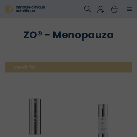
Přejít
na
obsah
ZO® - Menopauza
Otevřít filtr
V
ý
p
i
s
p