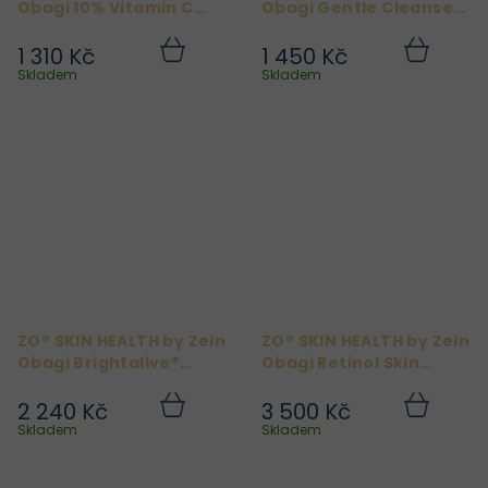
Obagi 10% Vitamin C
Obagi Gentle Cleanser
Self-Activating 20 ml
200 ml
1 310 Kč
1 450 Kč
Do
Do
košíku
košíku
Skladem
Skladem
ZO® SKIN HEALTH by Zein
ZO® SKIN HEALTH by Zein
Obagi Brightalive®
Obagi Retinol Skin
Brightener 30 ml
Brightener 1% 50 ml
2 240 Kč
3 500 Kč
Do
Do
košíku
košíku
Skladem
Skladem