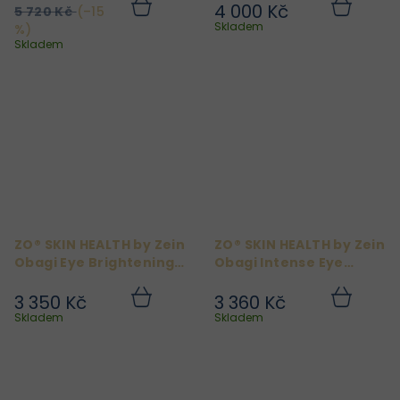
4 000 Kč
5 720 Kč
(–15
Do
Do
košíku
košíku
Skladem
%)
Skladem
ZO® SKIN HEALTH by Zein
ZO® SKIN HEALTH by Zein
Obagi Eye Brightening
Obagi Intense Eye
Creme 15g
Creme 15ml
3 350 Kč
3 360 Kč
Do
Do
košíku
košíku
Skladem
Skladem