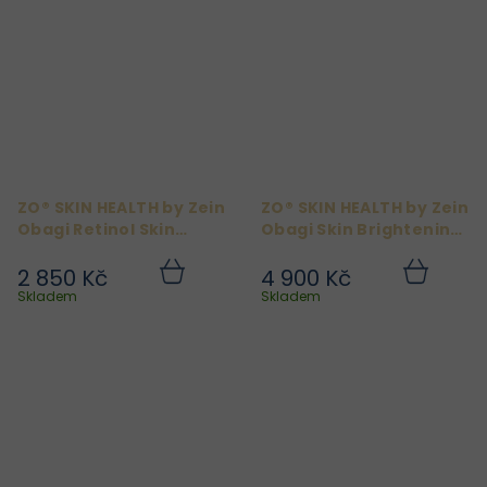
ZO® SKIN HEALTH by Zein
ZO® SKIN HEALTH by Zein
Obagi Retinol Skin
Obagi Skin Brightening
Brightener 0,5% 50 ml
Program
2 850 Kč
4 900 Kč
Do
Do
košíku
košíku
Skladem
Skladem