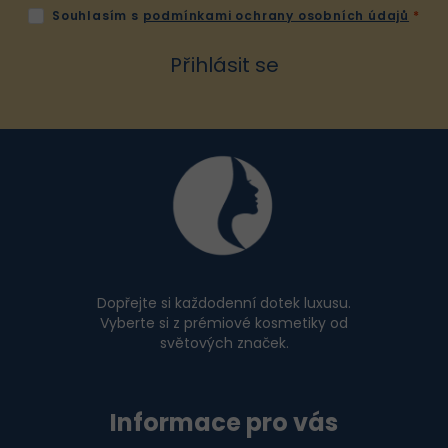
k
Souhlasím s
podmínkami ochrany osobních údajů
y
v
Přihlásit se
ý
p
i
Z
s
u
á
p
a
t
í
Dopřejte si každodenní dotek luxusu.
Vyberte si z prémiové kosmetiky od
světových značek.
Informace pro vás