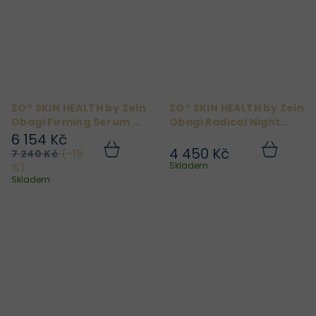
ZO® SKIN HEALTH by Zein
ZO® SKIN HEALTH by Zein
Obagi Firming Serum 47
Obagi Radical Night
ml
Repair 1% Retinol 60 ml
6 154 Kč
4 450 Kč
7 240 Kč
(–15
Do
Do
košíku
košíku
Skladem
%)
Skladem