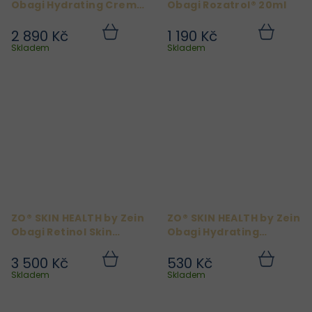
Obagi Hydrating Creme
Obagi Rozatrol® 20ml
113g
2 890 Kč
1 190 Kč
Do
Do
košíku
košíku
Skladem
Skladem
ZO® SKIN HEALTH by Zein
ZO® SKIN HEALTH by Zein
Obagi Retinol Skin
Obagi Hydrating
Brightener 1% 50 ml
Cleanser 60 ml
3 500 Kč
530 Kč
Do
Do
košíku
košíku
Skladem
Skladem