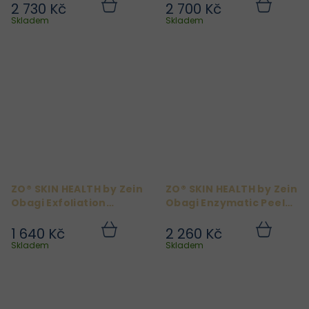
2 730 Kč
2 700 Kč
Do
Do
košíku
košíku
Skladem
Skladem
ZO® SKIN HEALTH by Zein
ZO® SKIN HEALTH by Zein
Obagi Exfoliation
Obagi Enzymatic Peel
Accelerator 10% AHA 50
50 ml
ml
1 640 Kč
2 260 Kč
Do
Do
košíku
košíku
Skladem
Skladem