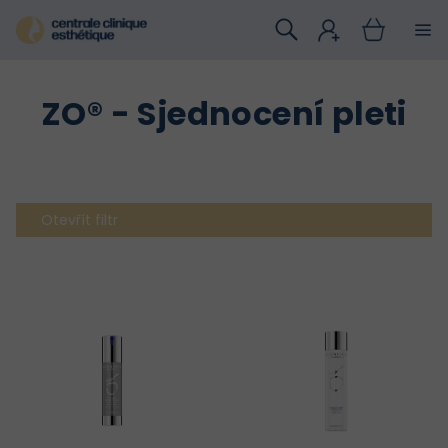
Přejít
na
obsah
ZO® - Sjednocení pleti
Otevřít filtr
V
ý
p
i
s
p