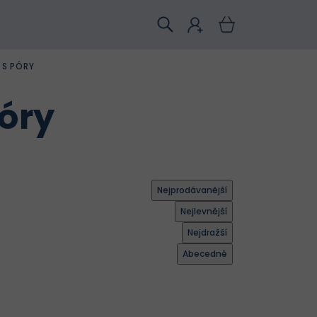
 S PÓRY
póry
Nejprodávanější
Nejlevnější
Nejdražší
Abecedně