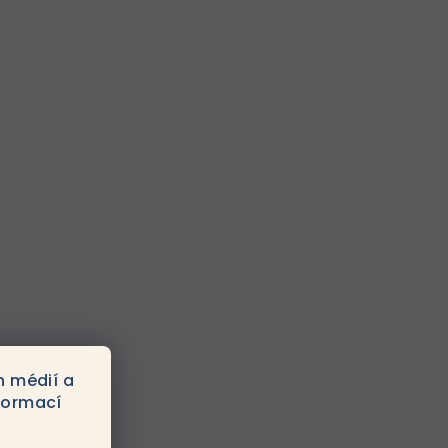
h médií a
formací