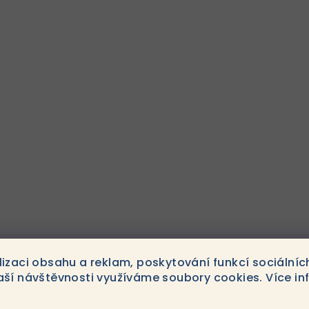
lizaci obsahu a reklam, poskytování funkcí sociálníc
1
položek celkem
aší návštěvnosti využíváme soubory cookies. Více in
O
v