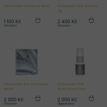
r
Cosmedix Enhance 10ml
Cosmedix Eye Genius
o
7g
d
1 100 Kč
2 400 Kč
u
Do
Do
košíku
košíku
Skladem
Skladem
k
t
ů
Cosmedix Bio Cellulose
Cosmedix PHA
Mask
Hydration Peel
2 000 Kč
2 000 Kč
Do
Do
košíku
košíku
Skladem
Objednáno