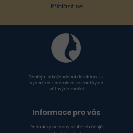
v
Přihlásit se
ý
p
i
Z
s
u
á
p
a
t
í
Dopřejte si každodenní dotek luxusu.
Vyberte si z prémiové kosmetiky od
světových značek.
Informace pro vás
Podmínky ochrany osobních údajů