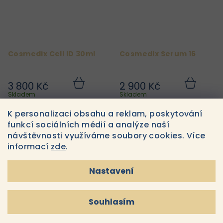
Cosmedix Cell ID 30ml
Cosmedix Serum 16
3 800 Kč
2 900 Kč
Do
Do
košíku
košíku
Skladem
Skladem
K personalizaci obsahu a reklam, poskytování
funkcí sociálních médií a analýze naší
návštěvnosti využíváme soubory cookies. Více
informací
zde
.
Nastavení
Souhlasím
Cosmedix Bakuchiol