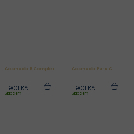
Cosmedix B Complex
Cosmedix Pure C
1 900 Kč
1 900 Kč
Do
Do
košíku
košíku
Skladem
Skladem