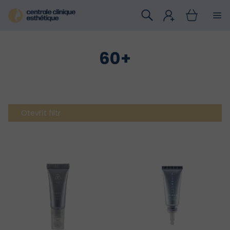
Přejít
na
obsah
60+
Otevřít filtr
V
ý
p
i
s
p