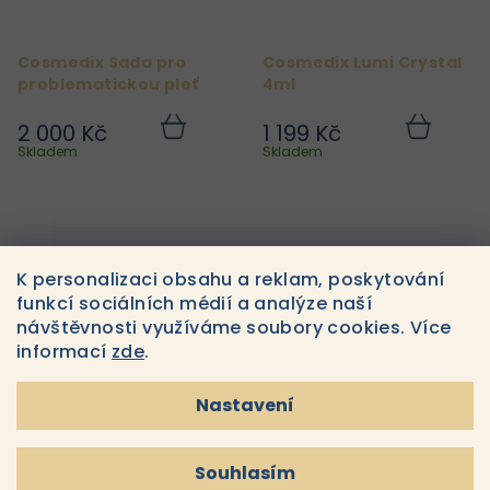
Cosmedix Sada pro
Cosmedix Lumi Crystal
problematickou pleť
4ml
2 000 Kč
1 199 Kč
Do
Do
košíku
košíku
Skladem
Skladem
K personalizaci obsahu a reklam, poskytování
funkcí sociálních médií a analýze naší
návštěvnosti využíváme soubory cookies. Více
informací
zde
.
Nastavení
Cosmedix Enhance 10ml
Cosmedix Opti Crystal
7ml
Souhlasím