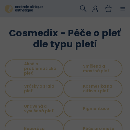
Přejít
na
obsah
Cosmedix - Péče o pleť
dle typu pleti
Akné a
Smíšená a
problematická
mastná pleť
pleť
Vrásky a zralá
Kosmetika na
pleť
citlivou pleť
Unavená a
Pigmentace
vysušená pleť
Kuperóza
Péče pro muže