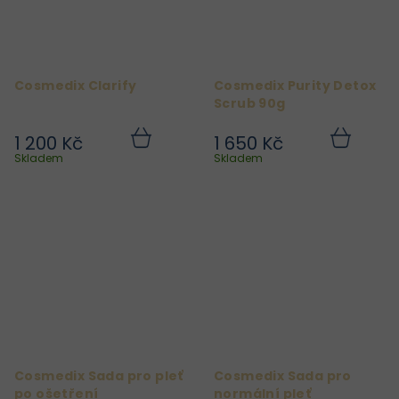
Cosmedix Clarify
Cosmedix Purity Detox
Scrub 90g
1 200 Kč
1 650 Kč
Do
Do
košíku
košíku
Skladem
Skladem
Cosmedix Sada pro pleť
Cosmedix Sada pro
po ošetření
normální pleť