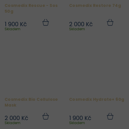
Cosmedix Rescue - Sos
Cosmedix Restore 74g
50g
1 900 Kč
2 000 Kč
Do
Do
košíku
košíku
Skladem
Skladem
Cosmedix Bio Cellulose
Cosmedix Hydrate+ 60g
Mask
2 000 Kč
1 900 Kč
Do
Do
košíku
košíku
Skladem
Skladem