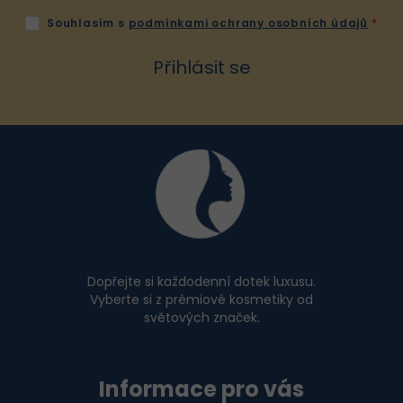
ý
Souhlasím s
podmínkami ochrany osobních údajů
p
i
Přihlásit se
s
u
Z
á
p
a
t
í
Dopřejte si každodenní dotek luxusu.
Vyberte si z prémiové kosmetiky od
světových značek.
Informace pro vás