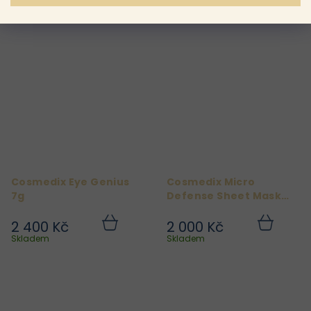
1 100 Kč
3 200 Kč
Do
Do
košíku
košíku
Skladem
Skladem
Cosmedix Eye Genius
Cosmedix Micro
7g
Defense Sheet Mask
5ks
2 400 Kč
2 000 Kč
Do
Do
košíku
košíku
Skladem
Skladem