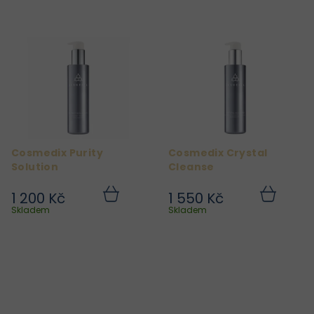
t
ů
Cosmedix Purity
Cosmedix Crystal
Solution
Cleanse
1 200 Kč
1 550 Kč
Do
Do
košíku
košíku
Skladem
Skladem