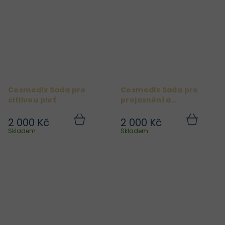
Cosmedix Sada pro
Cosmedix Sada pro
citlivou pleť
projasnění a
pigmentové skvrny
2 000 Kč
2 000 Kč
Do
Do
košíku
košíku
Skladem
Skladem