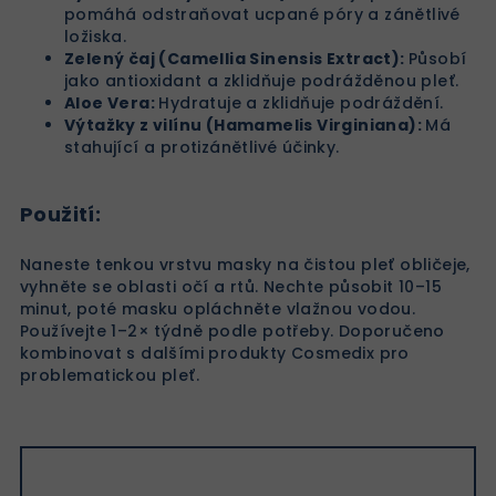
pomáhá odstraňovat ucpané póry a zánětlivé
ložiska.
Zelený čaj (Camellia Sinensis Extract):
Působí
jako antioxidant a zklidňuje podrážděnou pleť.
Aloe Vera:
Hydratuje a zklidňuje podráždění.
Výtažky z vilínu (Hamamelis Virginiana):
Má
stahující a protizánětlivé účinky.
Použití:
Naneste tenkou vrstvu masky na čistou pleť obličeje,
vyhněte se oblasti očí a rtů. Nechte působit 10–15
minut, poté masku opláchněte vlažnou vodou.
Používejte 1–2× týdně podle potřeby. Doporučeno
kombinovat s dalšími produkty Cosmedix pro
problematickou pleť.