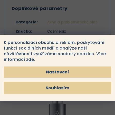
Doplňkové parametry
Kategorie
:
Akné a problematická pleť
Značka
:
Cosmedix
K personalizaci obsahu a reklam, poskytování
funkcí sociálních médií a analýze naší
návštěvnosti využíváme soubory cookies. Více
informací
zde
.
Související produkty
Nastavení
Souhlasím