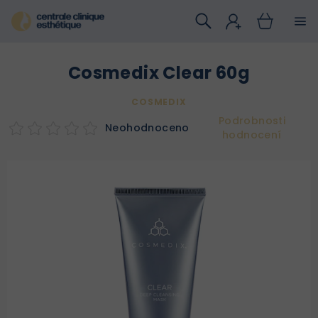
Přejít
na
obsah
Cosmedix Clear 60g
COSMEDIX
Podrobnosti
Neohodnoceno
hodnocení