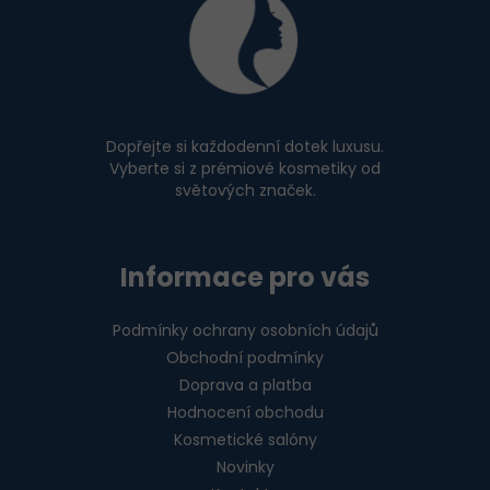
á
p
a
t
í
Dopřejte si každodenní dotek luxusu.
Vyberte si z prémiové kosmetiky od
světových značek.
Informace pro vás
Podmínky ochrany osobních údajů
Obchodní podmínky
Doprava a platba
Hodnocení obchodu
Kosmetické salóny
Novinky