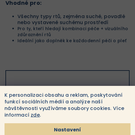
Vhodné pro:
Všechny typy rtů, zejména suché, povadlé
nebo vystavené suchému prostředí
Pro ty, kteří hledají kombinaci péče + vizuálního
zdůraznění rtů
Ideální jako doplněk ke každodenní péči o pleť
Doplňkové parametry
K personalizaci obsahu a reklam, poskytování
funkcí sociálních médií a analýze naší
návštěvnosti využíváme soubory cookies. Více
Kategorie
:
40+
informací
zde
.
Značka
:
Cosmedix
Nastavení