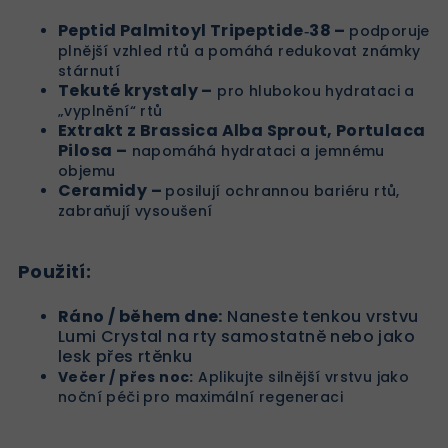
Peptid Palmitoyl Tripeptide‑38 –
podporuje
plnější vzhled rtů a pomáhá redukovat známky
stárnutí
Tekuté krystaly –
pro hlubokou hydrataci a
„vyplnění“ rtů
Extrakt z Brassica Alba Sprout, Portulaca
Pilosa –
napomáhá hydrataci a jemnému
objemu
Ceramidy –
posilují ochrannou bariéru rtů,
zabraňují vysoušení
Použití:
Ráno / během dne:
Naneste tenkou vrstvu
Lumi Crystal na rty samostatně nebo jako
lesk přes rtěnku
Večer / přes noc:
Aplikujte silnější vrstvu jako
noční péči pro maximální regeneraci