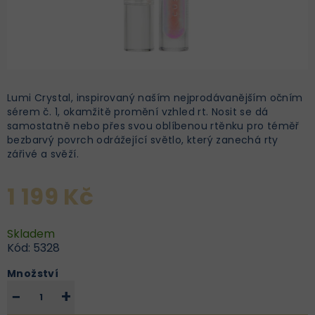
Lumi Crystal, inspirovaný naším nejprodávanějším očním
sérem č. 1, okamžitě promění vzhled rt. Nosit se dá
samostatně nebo přes svou oblíbenou rtěnku pro téměř
bezbarvý povrch odrážející světlo, který zanechá rty
zářivé a svěží.
1 199 Kč
Skladem
Kód:
5328
Množství
−
+