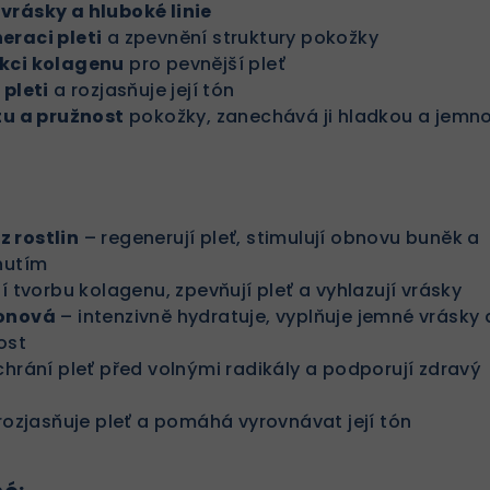
vrásky a hluboké linie
eraci pleti
a zpevnění struktury pokožky
kci kolagenu
pro pevnější pleť
 pleti
a rozjasňuje její tón
tu a pružnost
pokožky, zanechává ji hladkou a jemn
 rostlin
– regenerují pleť, stimulují obnovu buněk a
nutím
í tvorbu kolagenu, zpevňují pleť a vyhlazují vrásky
ronová
– intenzivně hydratuje, vyplňuje jemné vrásky 
ost
chrání pleť před volnými radikály a podporují zdravý
rozjasňuje pleť a pomáhá vyrovnávat její tón