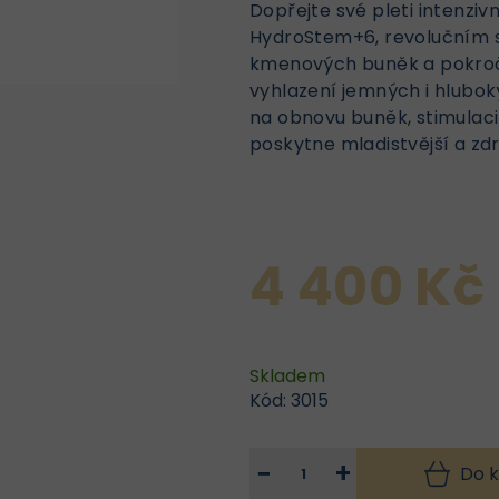
Dopřejte své pleti intenzi
HydroStem+6, revolučním s
kmenových buněk a pokroči
vyhlazení jemných i hlubok
na obnovu buněk, stimulaci
poskytne mladistvější a zdr
4 400 Kč
Skladem
Kód:
3015
−
+
Do k