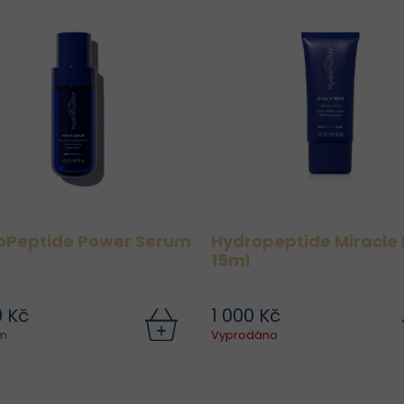
oPeptide Power Serum
Hydropeptide Miracle
l
15ml
0 Kč
1 000 Kč
skejte viditelně mladistvější
Objevte okamžitý zázrak
m
Vyprodáno
evnější pleť s HydroPeptide
vaši pleť s HydroPep
Power Serum – pokročilým
Miracle Mask – intenz
rem s vysokou koncentrací
regenerační maskou, k
anti-aging peptidů a
poskytuje pleti hlub