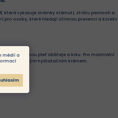
né:
ť
, která vykazuje známky stárnutí, ztrátu pevnosti a
ní pro osoby, které hledají účinnou prevenci a korekc
r na vyčištěnou pleť obličeje a krku. Pro maximální
h médií a
formací
 vaším oblíbeným hydratačním krémem.
ouhlasím