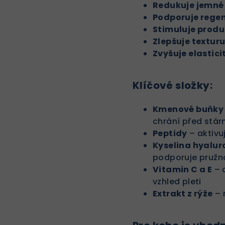
Redukuje jemné 
Podporuje regen
Stimuluje produ
Zlepšuje texturu
Zvyšuje elastici
Klíčové složky:
Kmenové buňky z
chrání před stár
Peptidy
– aktivuj
Kyselina hyalu
podporuje pružn
Vitamin C a E
– 
vzhled pleti
Extrakt z rýže
– 