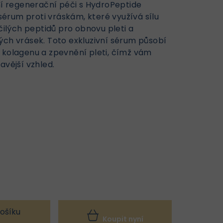
vní regenerační péči s HydroPeptide
érum proti vráskám, které využívá sílu
lých peptidů pro obnovu pleti a
ých vrásek. Toto exkluzivní sérum působí
 kolagenu a zpevnění pleti, čímž vám
avější vzhled.
ošíku
Koupit nyní