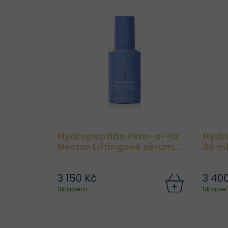
Hydropeptide Firm-a-Fix
Hydr
Nectar Liftingové sérum
30 m
pro krk a dekolt 50 ml
3 150 Kč
3 40
Luxusní gelové sérum určené
Zí
Skladem
Sklade
pro citlivou, jemnou pokožku
a p
krku a dekoltu. Výjimečná
epigenetická směs peptidů,
sé
rostlinných extraktů a kyseliny