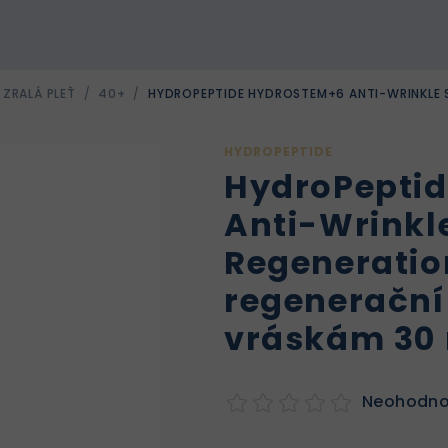
 ZRALÁ PLEŤ
/
40+
/
HYDROPEPTIDE HYDROSTEM+6 ANTI-WRINKLE 
HYDROPEPTIDE
HydroPepti
Anti-Wrinkl
Regenerati
regenerační
vráskám 30
Neohodn