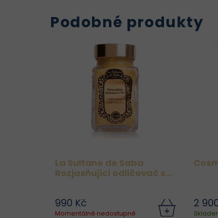
hyaluronové pracuje na
liftingu,...
Podobné produkty
La Sultane de Saba
Cosm
Rozjasňující odličovač s
23karátovým zlatem
990 Kč
2 90
Momentálně nedostupné
Sklade
s