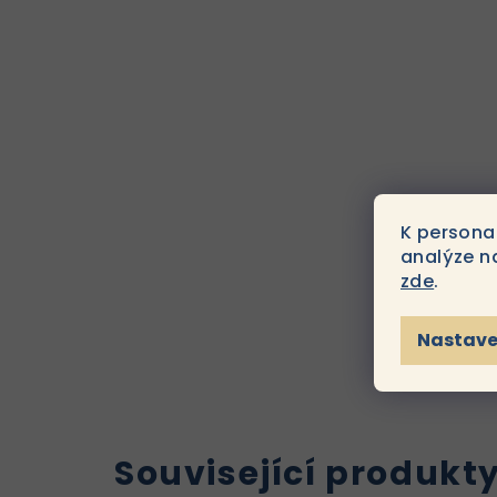
K persona
analýze n
zde
.
Nastave
Související produkt