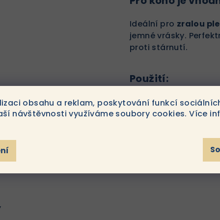
Pro koho je vhod
Ideální pro
zralou ple
jemné vrásky. Perfekt
proti stárnutí.
Použití:
Nanášejte ráno a veče
lizaci obsahu a reklam, poskytování funkcí sociálníc
aší návštěvnosti využíváme soubory cookies. Více in
účinek kombinujte s
S
ní
y