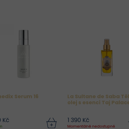
antioxidantů, které cíleně
hydrataci, zpevnění a obn
bojují proti...
Složení pl
edix Serum 16
La Sultane de Saba Tě
olej s esencí Taj Palac
0 Kč
1 390 Kč
Skutečné výsledky klinické
m
Momentálně nedostupné
tudie: 90% uvedlo jasnější a