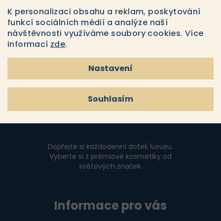
Souhlasím s
podmínkami ochrany osobních údajů
y
K personalizaci obsahu a reklam, poskytování
v
funkcí sociálních médií a analýze naší
Přihlásit se
ý
návštěvnosti využíváme soubory cookies. Více
p
informací
zde
.
i
Z
s
Nastavení
u
á
p
Souhlasím
a
t
í
Dopřejte si každodenní dotek luxusu.
Vyberte si z prémiové kosmetiky od
světových značek.
Informace pro vás