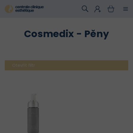
Přejít
na
obsah
Cosmedix - Pěny
Otevřít filtr
V
ý
p
i
s
p