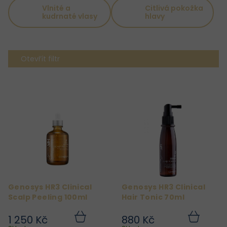
Vlnité a
Citlivá pokožka
kudrnaté vlasy
hlavy
Otevřít filtr
V
ý
p
i
s
p
r
Genosys HR3 Clinical
Genosys HR3 Clinical
o
Scalp Peeling 100ml
Hair Tonic 70ml
d
1 250 Kč
880 Kč
u
Do
Do