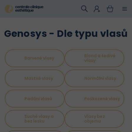
Přejít
na
obsah
Genosys - Dle typu vlasů
Blond a šedivé
Barvené vlasy
vlasy
Mastné vlasy
Normální vlasy
Padání vlasů
Poškozené vlasy
Suché vlasy a
Vlasy bez
bez lesku
objemu