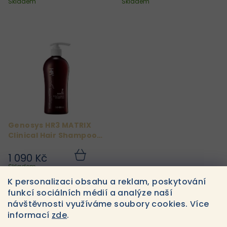
košíku
košíku
Skladem
Skladem
k
t
ů
Genosys HR3 MATRIX
Clinical Hair Shampoo
300ml
1 090 Kč
Do
košíku
Skladem
K personalizaci obsahu a reklam, poskytování
funkcí sociálních médií a analýze naší
návštěvnosti využíváme soubory cookies. Více
3
položek celkem
O
informací
zde
.
v