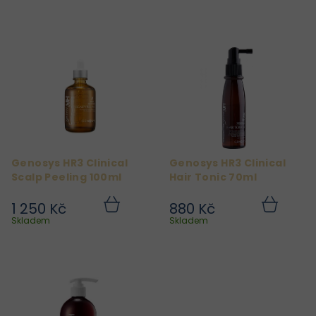
V
ý
p
i
s
p
r
Genosys HR3 Clinical
Genosys HR3 Clinical
o
Scalp Peeling 100ml
Hair Tonic 70ml
d
1 250 Kč
880 Kč
u
Do
Do
košíku
košíku
Skladem
Skladem
k
t
ů