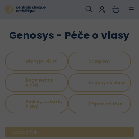
Přejít
na
obsah
Genosys - Péče o vlasy
Dle typu vlasů
Šampóny
Regenerace
Lotiony na vlasy
vlasů
Peeling pokožky
Přípravná fáze
hlavy
Otevřít filtr