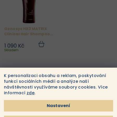
Genosys HR3 MATRIX
Clinical Hair Shampoo
300ml
1 090 Kč
Do
košíku
Skladem
3
položek celkem
O
K personalizaci obsahu a reklam, poskytování
v
funkcí sociálních médií a analýze naší
l
návštěvnosti využíváme soubory cookies. Více
á
informací
zde
.
d
a
Odebírat newsletter
Nastavení
c
í