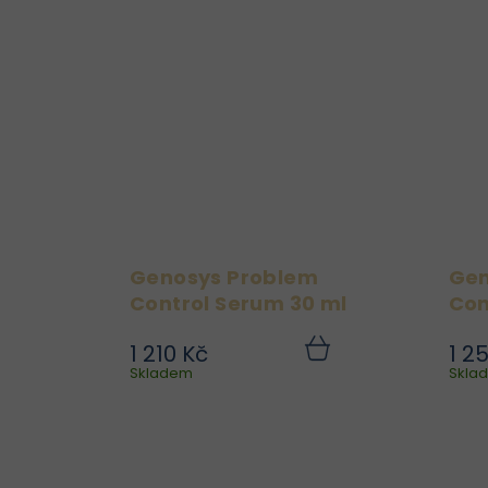
jemnou kyslíkovou pěnu.
Ta účinně odstraňuje
nečistoty, přebytečný
maz i zbytky...
Genosys Problem
Gen
Control Serum 30 ml
Con
Cr
1 210 Kč
1 2
Řešení pro pleť se
Do
Skladem
košíku
Skla
sklonem k akné,
nadměrné mastnotě a
G
ucpaným pórům.
Genosys Problem Control
Serum pomáhá
regulovat tvorbu mazu,