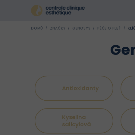
Přejít
na
obsah
DOMŮ
/
ZNAČKY
/
GENOSYS
/
PÉČE O PLEŤ
/
KLÍ
Gen
Antioxidanty
Kyselina
salicylová