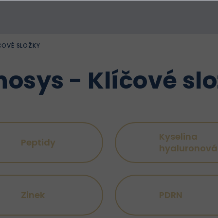
ČOVÉ SLOŽKY
osys - Klíčové sl
Kyselina
Peptidy
hyaluronová
Zinek
PDRN