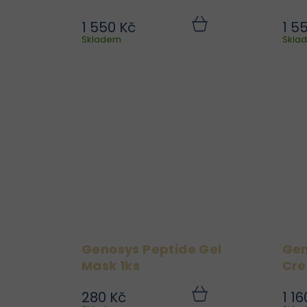
Ivory
Bei
1 550 Kč
1 5
Elegantní a praktický BB
Do
Skladem
košíku
Skla
cushion pro každodenní
líčení i péči o pleť.
Genosys Skin Caring
Blemish Balm Cushion
sjednocuje tón pleti,
zakrývá nedokonalosti a
zároveň ji chrání a...
Genosys Peptide Gel
Gen
Mask 1ks
Cre
280 Kč
1 16
Dopřejte své pleti
Do