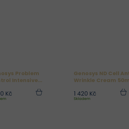
botanických
aminokyselinami, kte
fermentovaných
obnovuje bariérov
extraktů k hloubkové
funkci epidermis, chrá
hydrataci a zjemnění
pokožku. Vhodné p
pokožky.
citlivou
osys Problem
Genosys ND Cell An
trol Intensive
Wrinkle Cream 50m
eam 50ml
50 Kč
1 420 Kč
Podpořte zdravý vzhled
Rozlučte se s jemný
Do
dem
košíku
Skladem
koší
pleti náchylné k akné s
linkami a unaven
enosys Problem Control
vzhledem pleti. ND Ce
Intensive Cream. Tento
Anti-Wrinkle Cream 
lehký, ale účinný krém
luxusní krém určený p
reguluje tvorbu mazu,
zralou a unaven
pomáhá čistit póry a
pokožku, který cíle