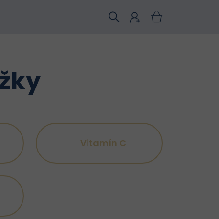
ožky
Vitamín C