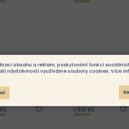
dem
košíku
Skladem
koší
faktorů, peptidů a
Radiance Serum – Sér
řírodních extraktů nejen
s vitaminy pro zářiv
chrání, ale i zlepšuje
pleť 30 ml je zesvětlují
kvalitu pleti. Vhodný pro
sérum efektivně brání
každodenní použití,
produkci elanocytů. Efe
včetně pleti po
zesvětlení, redukce.
estetických zákrocích...
lizaci obsahu a reklam, poskytování funkcí sociálníc
aší návštěvnosti využíváme soubory cookies. Více in
osys Snow Booster
Genosys Skin Barri
S
ní
er 200ml
Protecting Cream
100ml
 Kč
1 610 Kč
Pleťové tonikum pro
Genosys Skin Barri
Do
dem
košíku
Skladem
koší
každodenní použití pro
Protecting Cream 100
všechny typy pleti. S
je ochranný krém
obsahem různých
ceramidy