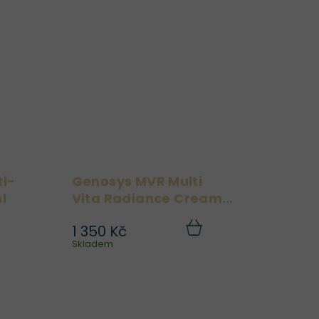
rý
Makeup Remover. Díky
ou
dvoufázovému složení –
ní
olejové a vodní – snadno
ro
rozpouští i voděodolný...
...
ti-
Genosys MVR Multi
l
Vita Radiance Cream
50g
1 350 Kč
mi
Genosys MVR Multi Vita
Do
Do
ku
Skladem
košíku
ým
Radiance Cream je
ll
vysoce účinný pleťový
je
krém, který kombinuje
ro
sílu 12 vitamínů,
ou
astaxantinu a přírodních
ně
extraktů pro maximální