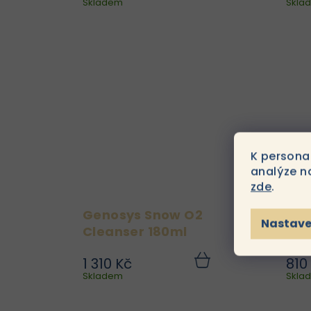
Skladem
košíku
Skla
okamžitý boost
hydratace a regenerace
p
s Genosys Peptide Gel
Mask. Tato inovativní
gelová maska je
napuštěná vysoce
koncentrovaným sérem
s peptidy a aktivními...
K persona
analýze n
zde
.
Genosys Snow O2
Gen
Nastave
Cleanser 180ml
Ton
1 310 Kč
810
Genosys Snow O2
Do
Skladem
košíku
Skla
Cleanser je inovativní
čistící přípravek, který při
kontaktu s pletí vytváří