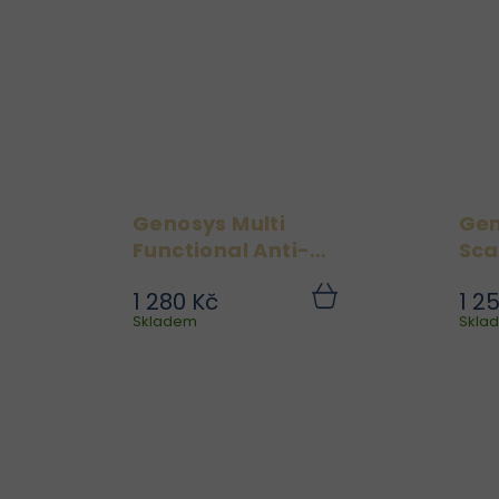
redukuje nedokonalosti a
zklidňuje podráždění....
Genosys Multi
Gen
Functional Anti-
Wrinkle Cream 50 g
1 280 Kč
1 2
Dopřej své pleti skutečně
Do
Skladem
košíku
Skla
cílenou anti-aging péči s
Genosys Multi Functional
Anti-Wrinkle Cream –
luxusním krémem, který
kombinuje moderní
biotechnologie, klinicky
ověřené...