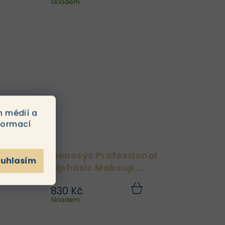
ku
Skladem
košíku
um
Post Cream je speciálně
ou
vyvinutý regenerační
cí
krém pro citlivou,
cí
podrážděnou nebo
kt
čerstvě ošetřenou pleť –
..
zejména po procedurách
jako je...
h médií a
formací
er
Genosys Professional
ouhlasím
Biphasic Makeup
Remover 200ml
830 Kč
er
Jemně, ale účinně
Do
Do
ku
Skladem
košíku
ml
odstraňte make-up i
 s
nečistoty s Genosys
 a
Professional Biphasic