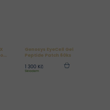
..
výživu, ochranu a...
IX
Genosys EyeCell Gel
poo
Peptide Patch 60ks
1 300 Kč
ti
Dopřejte svému očnímu
Do
Do
ku
Skladem
košíku
mi
okolí profesionální péči s
 a
hydrogelovými náplastmi
je
Genosys EyeCell Peptide
 a
Gel Patch. Tyto luxusní
00
gelové polštářky jsou
l.
napuštěny silným
komplexem...