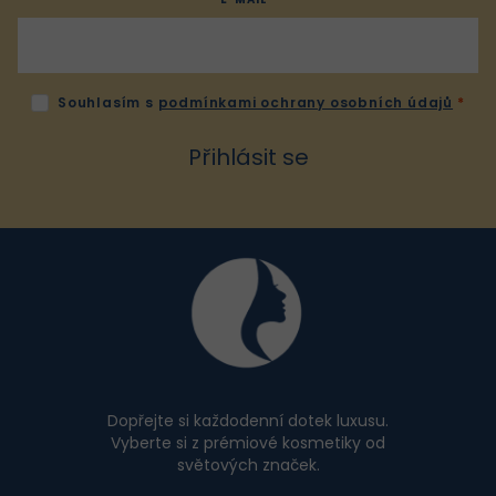
p
r
v
k
Souhlasím s
podmínkami ochrany osobních údajů
y
v
Přihlásit se
ý
p
i
Z
s
u
á
p
a
t
í
Dopřejte si každodenní dotek luxusu.
Vyberte si z prémiové kosmetiky od
světových značek.