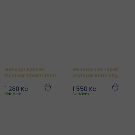
Genosys EyeCell
Genosys EGF repair
Contour Cream 20ml
oxymask krém 50g
1 280 Kč
1 550 Kč
Do
Do
košíku
košíku
Skladem
Skladem