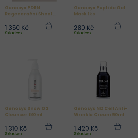
r
Genosys PDRN
Genosys Peptide Gel
o
Regenerační Sheet
Mask 1ks
d
Mask – 30 ks
1 350 Kč
280 Kč
u
Do
Do
košíku
košíku
Skladem
Skladem
k
t
ů
Genosys Snow O2
Genosys ND Cell Anti-
Cleanser 180ml
Wrinkle Cream 50ml
1 310 Kč
1 420 Kč
Do
Do
košíku
košíku
Skladem
Skladem