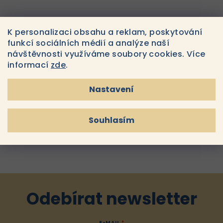
K personalizaci obsahu a reklam, poskytování
funkcí sociálních médií a analýze naší
návštěvnosti využíváme soubory cookies. Více
GENOSYS Multi
Functional Anti-
informací
zde
.
Wrinkle Serum –
Víceúčelové
1 090 Kč
Do
Nastavení
protivráskové sérum 30
košíku
Skladem
ml
Souhlasím
7
položek celkem
O
v
l
á
d
a
Odebírat newsletter
c
í
E-MAIL