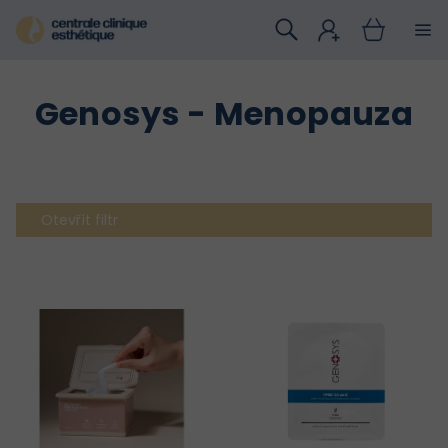
Přejít
na
obsah
Genosys - Menopauza
Otevřít filtr
V
ý
p
i
s
p