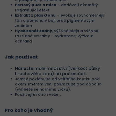
Perlový pudr a mica
– dodávají okamžitý
rozjasňující efekt
Extrakt z planktonu
– evokuje rovnoměrnější
tón a pomáhá v boji proti pigmentovým
změnám
Hyaluronát sodný
, výživné oleje a výživné
rostlinné extrakty – hydratace, výživa a
ochrana
Jak používat
Naneste malé množství (velikost půlky
hrachového zrna) na prsteníček.
Jemně poklepujte od vnitřního koutku pod
okem směrem ven; pokračujte pod obočím
(vyhněte se hornímu víčku).
Používejte ráno i večer.
Pro koho je vhodný