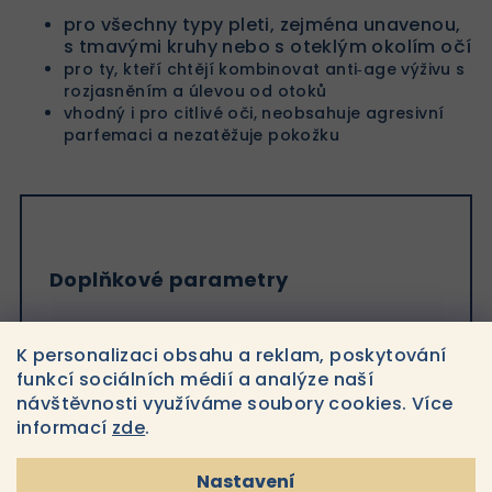
pro všechny typy pleti, zejména unavenou,
s tmavými kruhy nebo s oteklým okolím očí
pro ty, kteří chtějí kombinovat anti‑age výživu s
rozjasněním a úlevou od otoků
vhodný i pro citlivé oči, neobsahuje agresivní
parfemaci a nezatěžuje pokožku
Doplňkové parametry
Kategorie
:
Antioxidanty
K personalizaci obsahu a reklam, poskytování
funkcí sociálních médií a analýze naší
EAN
:
853666001030
návštěvnosti využíváme soubory cookies. Více
Množství
:
15ml
informací
zde
.
Značka
:
Hydropeptide
Nastavení