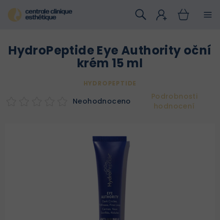
Přejít
na
obsah
HydroPeptide Eye Authority oční
krém 15 ml
HYDROPEPTIDE
Podrobnosti
Neohodnoceno
hodnocení