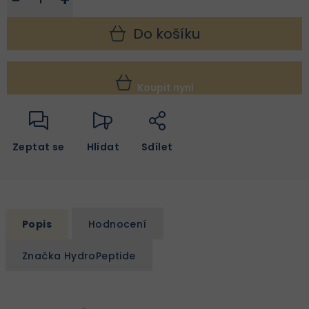
−
+
Do košíku
Koupit nyní
Zeptat se
Hlídat
Sdílet
Popis
Hodnocení
Značka
HydroPeptide