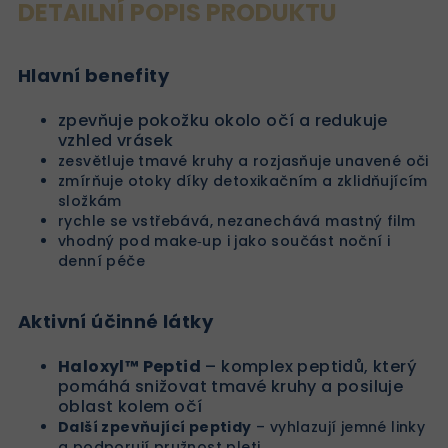
DETAILNÍ POPIS PRODUKTU
Hlavní benefity
zpevňuje pokožku okolo očí a redukuje
vzhled vrásek
zesvětluje tmavé kruhy a rozjasňuje unavené oči
zmírňuje otoky díky detoxikačním a zklidňujícím
složkám
rychle se vstřebává, nezanechává mastný film
vhodný pod make‑up i jako součást noční i
denní péče
Aktivní účinné látky
Haloxyl™ Peptid
– komplex peptidů, který
pomáhá snižovat tmavé kruhy a posiluje
oblast kolem očí
Další zpevňující peptidy
– vyhlazují jemné linky
a podporují pružnost pleti