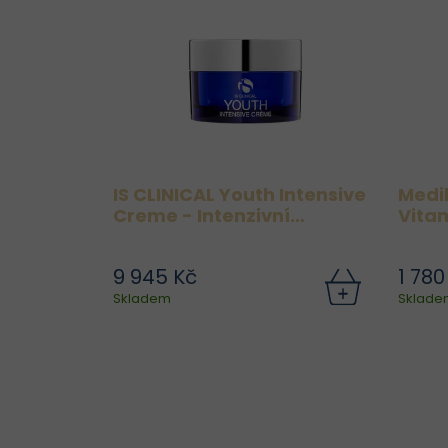
IS CLINICAL Youth Intensive
Medi
Creme - Intenzivní
Vitam
omlazující krém 100g
9 945 Kč
1 780
IS CLINICAL Youth Intensive
Skladem
Sklade
Crème je luxusní anti-aging
v
krém s bohatou texturou,
který nabízí hlubokou
hydrataci a intenzivní
omlazující účinky. Díky
R
unikátní kombinaci klinicky...