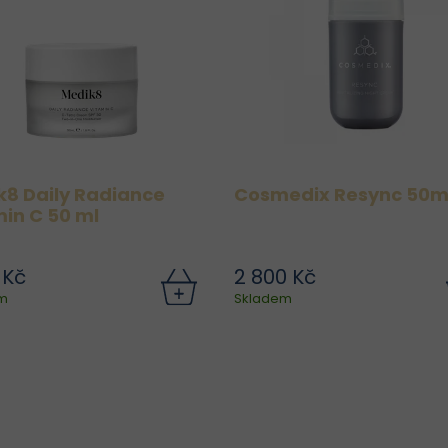
k8 Daily Radiance
Cosmedix Resync 50m
in C 50 ml
 Kč
2 800 Kč
Denní hydratační krém s
Díky účinnému slože
m
Skladem
itamínem C, který se vedle
antioxidanty a rostlin
antioxidace postará také o
extrakty chrání pleť p
ochranu před UV zářením,
škodlivým vlivům prostř
které zajišťuje SPF 30.
včetně modrého svě
edukuje vrásky, nadměrnou
redukuje známky ún
pigmentaci a zpevňuje...
tmavé skvrny a nesourodo