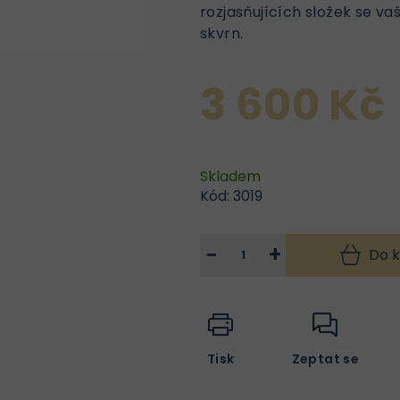
rozjasňujících složek se vaš
skvrn.
3 600 Kč
Skladem
Kód:
3019
−
+
Do k
Tisk
Zeptat se