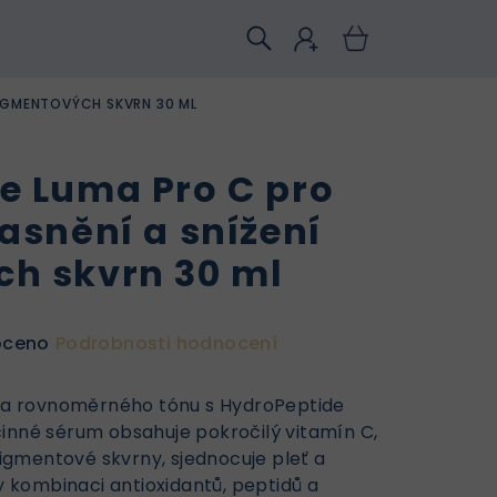
PIGMENTOVÝCH SKVRN 30 ML
e Luma Pro C pro
asnění a snížení
h skvrn 30 ml
oceno
Podrobnosti hodnocení
ho a rovnoměrného tónu s HydroPeptide
inné sérum obsahuje pokročilý vitamín C,
gmentové skvrny, sjednocuje pleť a
ky kombinaci antioxidantů, peptidů a