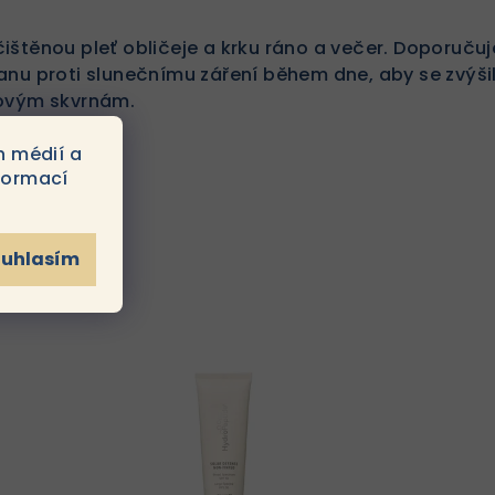
ištěnou pleť obličeje a krku ráno a večer. Doporuču
anu proti slunečnímu záření během dne, aby se zvýši
tovým skvrnám.
h médií a
formací
ouhlasím