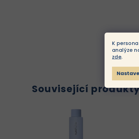
K persona
analýze n
zde
.
Nastave
Související produkt