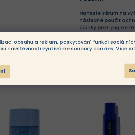
Naneste sérum na vyč
následně použít ochr
účinky proti pigmen
lizaci obsahu a reklam, poskytování funkcí sociálníc
aší návštěvnosti využíváme soubory cookies. Více in
S
ní
y