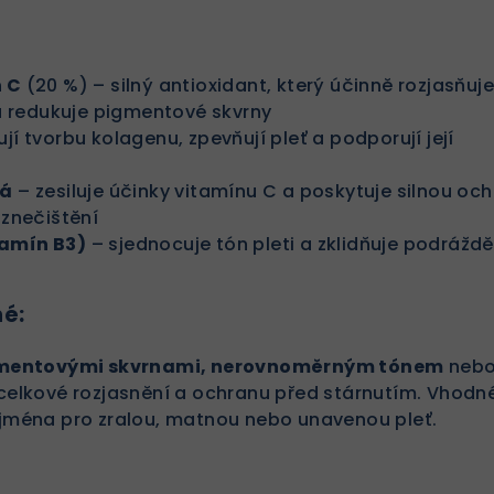
n C
(20 %) – silný antioxidant, který účinně rozjasňuj
i a redukuje pigmentové skvrny
jí tvorbu kolagenu, zpevňují pleť a podporují její
vá
– zesiluje účinky vitamínu C a poskytuje silnou oc
 znečištění
tamín B3)
– sjednocuje tón pleti a zklidňuje podráždě
né:
igmentovými skvrnami, nerovnoměrným tónem
nebo
 celkové rozjasnění a ochranu před stárnutím. Vhodn
zejména pro zralou, matnou nebo unavenou pleť.