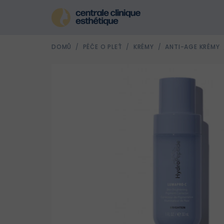
Přejít
na
obsah
DOMŮ
/
PÉČE O PLEŤ
/
KRÉMY
/
ANTI-AGE KRÉMY