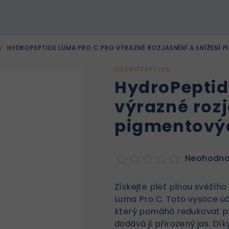
/
HYDROPEPTIDE LUMA PRO C PRO VÝRAZNÉ ROZJASNĚNÍ A SNÍŽENÍ 
HYDROPEPTIDE
HydroPeptid
výrazné rozj
pigmentovýc
Neohodn
Získejte pleť plnou svěží
Luma Pro C. Toto vysoce úč
který pomáhá redukovat pi
dodává jí přirozený jas. Dí