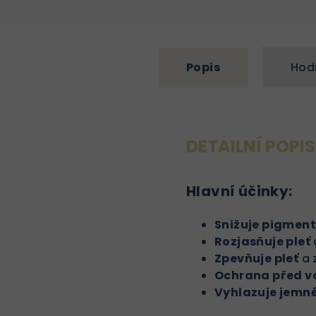
Popis
Hod
DETAILNÍ POPI
Hlavní účinky:
Snižuje pigment
Rozjasňuje pleť
a
Zpevňuje pleť
a 
Ochrana před v
Vyhlazuje jemné