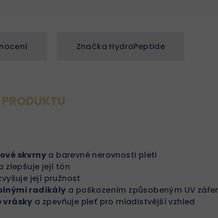
nocení
Značka
HydroPeptide
S PRODUKTU
ové skvrny
a barevné nerovnosti pleti
 zlepšuje její tón
zvyšuje její pružnost
olnými radikály
a poškozením způsobeným UV záře
 vrásky
a zpevňuje pleť pro mladistvější vzhled