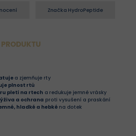
nocení
Značka
HydroPeptide
S PRODUKTU
atuje
a zjemňuje rty
je plnost rtů
ru pleti na rtech
a redukuje jemné vrásky
výživa a ochrana
proti vysušení a praskání
emné, hladké a hebké
na dotek