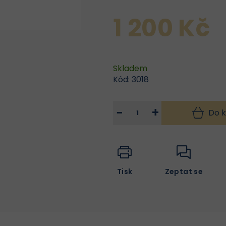
1 200 Kč
Skladem
Kód:
3018
−
+
Do k
Tisk
Zeptat se