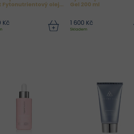
 Fytonutrientový olej
Gel 200 ml
yživu pleti 30 ml
0 Kč
1 600 Kč
přejte své pleti luxusní péči
Jemný čisticí gel navržený
m
Skladem
ydroPeptide Moisture Reset
kompletní ranní i večerní 
výživným pleťovým olejem,
o pleť. Odstraňuje make
terý je nabitý fytonutrienty,
přírodní nečisto
antioxidanty a esenciálními
nadbytečný maz, ani
stnými kyselinami. Tento...
pokožku vysušil. Uklid
podráždění