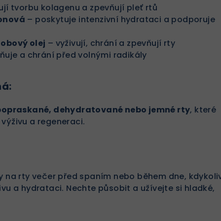
ují tvorbu kolagenu a zpevňují pleť rtů
ronová
– poskytuje intenzivní hydrataci a podporuje
jobový olej
– vyživují, chrání a zpevňují rty
dňuje a chrání před volnými radikály
ná:
popraskané, dehydratované nebo jemné rty
, které
výživu a regeneraci.
ky na rty večer před spaním nebo během dne, kdykoli
ivu a hydrataci. Nechte působit a užívejte si hladké,