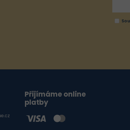
Sou
Přijímáme online
platby
ue.cz