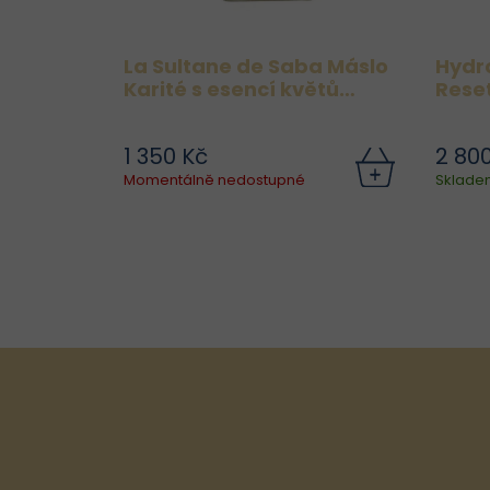
La Sultane de Saba Máslo
Hydr
Karité s esencí květů
Reset
pomeranče
pro v
1 350 Kč
2 80
Do
Momentálně nedostupné
Sklade
s H
– 
k
ma