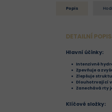
Popis
Hod
DETAILNÍ POPI
Hlavní účinky:
Intenzivně hydr
Zpevňuje a zvyšu
Zlepšuje struktu
Dlouhotrvající 
Zanechává rty j
Klíčové složky: