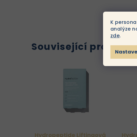
K persona
analýze n
zde
.
Související produkt
Nastave
Hydropeptide Liftingová
Hydr