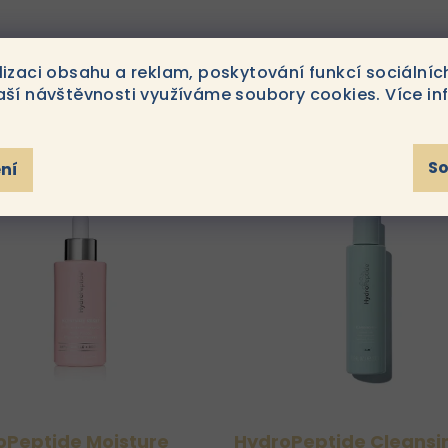
lizaci obsahu a reklam, poskytování funkcí sociálníc
aší návštěvnosti využíváme soubory cookies. Více in
y
S
ní
oPeptide Moisture
HydroPeptide Cleansi