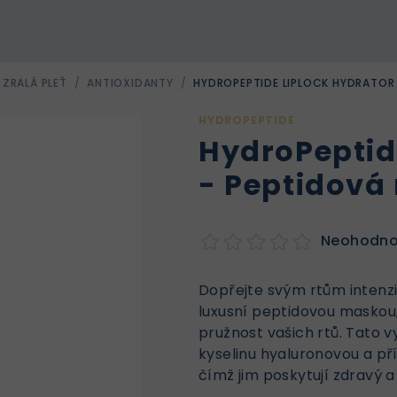
 ZRALÁ PLEŤ
/
ANTIOXIDANTY
/
HYDROPEPTIDE LIPLOCK HYDRATOR 
HYDROPEPTIDE
HydroPeptid
- Peptidová
Neohodn
Dopřejte svým rtům intenzi
luxusní peptidovou maskou,
pružnost vašich rtů. Tato v
kyselinu hyaluronovou a přír
čímž jim poskytují zdravý a