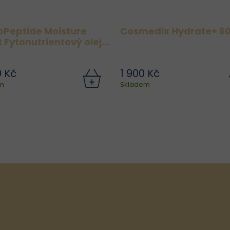
oPeptide Moisture
Cosmedix Hydrate+ 6
 Fytonutrientový olej
yživu pleti 30 ml
0 Kč
1 900 Kč
přejte své pleti luxusní péči
Hydrate+ je hydrat
m
Skladem
ydroPeptide Moisture Reset
opalovací krém s SPF 17, k
výživným pleťovým olejem,
poskytuje pokožce t
terý je nabitý fytonutrienty,
potřebnou hydrataci, po
antioxidanty a esenciálními
bojovat proti zná
stnými kyselinami. Tento...
stárnutí a zároveň na
širokospektrální 