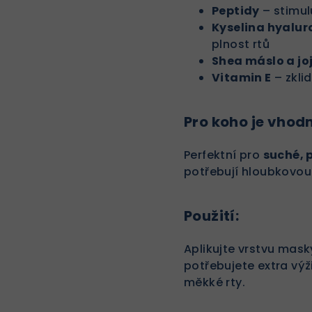
Peptidy
– stimul
Kyselina hyalu
plnost rtů
Shea máslo a jo
Vitamin E
– zkli
Pro koho je vhod
Perfektní pro
suché, 
potřebují hloubkovou 
Použití:
Aplikujte vrstvu mas
potřebujete extra výž
měkké rty.