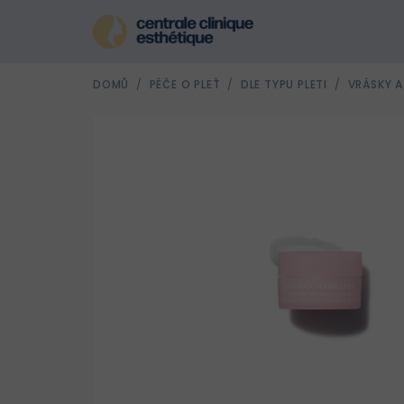
Přejít
na
obsah
DOMŮ
/
PÉČE O PLEŤ
/
DLE TYPU PLETI
/
VRÁSKY A