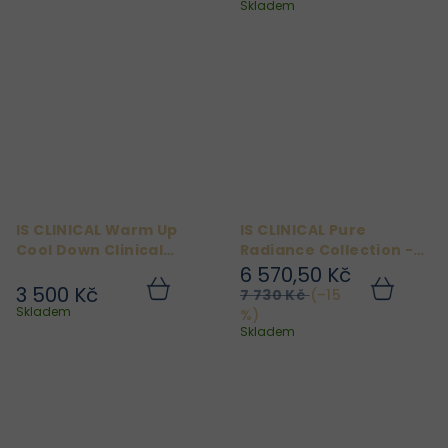
Skladem
IS CLINICAL Warm Up
IS CLINICAL Pure
Cool Down Clinical
Radiance Collection -
Facial
Sada proti pigmentaci
6 570,50 Kč
3 500 Kč
7 730 Kč
(–15
Do
Do
košíku
košíku
Skladem
%)
Skladem