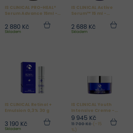
r
IS CLINICAL PRO-HEAL®
IS CLINICAL Active
o
Serum Advance 15ml -
Serum™ 15 ml -
d
Hojící sérum Advance+®
Multifunkční sérum
2 880 Kč
2 688 Kč
u
Do
Do
košíku
košíku
Skladem
Skladem
k
t
ů
IS CLINICAL Retinol +
IS CLINICAL Youth
Emulsion 0,3% 30 g
Intensive Creme -
Intenzivní omlazující
9 945 Kč
krém 100g
3 190 Kč
11 700 Kč
(–15
Do
Do
košíku
košíku
Skladem
%)