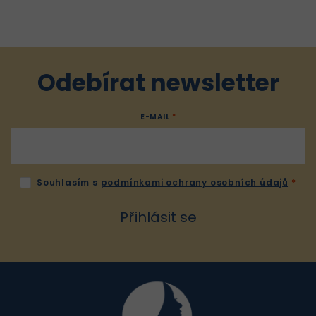
v
l
á
d
a
Odebírat newsletter
c
í
E-MAIL
p
r
v
k
Souhlasím s
podmínkami ochrany osobních údajů
y
v
Přihlásit se
ý
p
i
Z
s
u
á
p