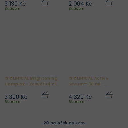
3 130 Kč
2 064 Kč
Do
Do
košíku
košíku
Skladem
Skladem
IS CLINICAL Brightening
IS CLINICAL Active
Complex - Zesvětlující
Serum™ 30 ml -
krém 30g
Multifunkční sérum
3 300 Kč
4 320 Kč
Do
Do
košíku
košíku
Skladem
Skladem
20
položek celkem
O