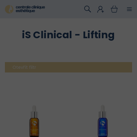
Přejít
na
obsah
iS Clinical - Lifting
Otevřít filtr
V
ý
p
i
s
p