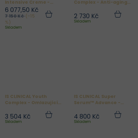
Intensive Creme -
Complex - Anti-aging
Intenzivní omlazující
komplex 15g na pleť
6 077,50 Kč
krém 50g
kolem očí
2 730 Kč
7 150 Kč
(–15
Do
Do
košíku
košíku
Skladem
%)
Skladem
IS CLINICAL Youth
IS CLINICAL Super
Complex - Omlazující
Serum™ Advance -
krém na obličej 30g
Anti-age Advance+®
sérum 30ml
3 504 Kč
4 800 Kč
Do
Do
košíku
košíku
Skladem
Skladem