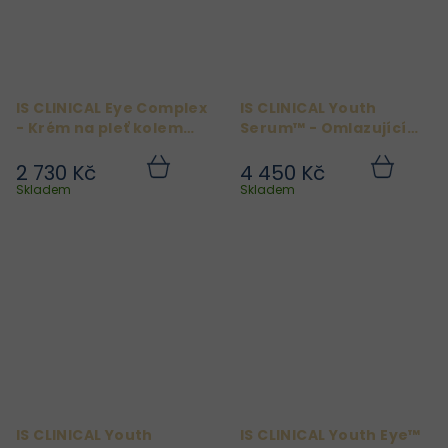
IS CLINICAL Eye Complex
IS CLINICAL Youth
- Krém na pleť kolem
Serum™ - Omlazující
očí 15g
sérum 30ml
2 730 Kč
4 450 Kč
Do
Do
košíku
košíku
Skladem
Skladem
IS CLINICAL Youth
IS CLINICAL Youth Eye™