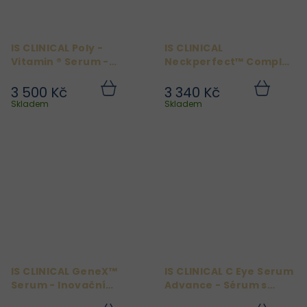
IS CLINICAL Poly -
IS CLINICAL
Vitamin ® Serum -
Neckperfect™ Complex
Obnovující sérum 30ml
- Intenzivní omlazující
krém na krk 50g
3 500 Kč
3 340 Kč
Do
Do
košíku
košíku
Skladem
Skladem
IS CLINICAL GeneX™
IS CLINICAL C Eye Serum
Serum - Inovační
Advance - Sérum s
sérum 30 ml
vitamínem C 15ml