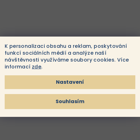
K personalizaci obsahu a reklam, poskytování
funkcí sociálních médií a analýze naší
návštěvnosti využíváme soubory cookies. Více
IS CLINICAL Reparative
IS CLINICAL PRO-HEAL®
Moisture Emulsion -
Serum Advance 30ml -
informací
zde
.
Hydratační emulze 50g
Hojící sérum Advance+®
3 190 Kč
4 800 Kč
Do
Do
Nastavení
košíku
košíku
Skladem
Skladem
Souhlasím