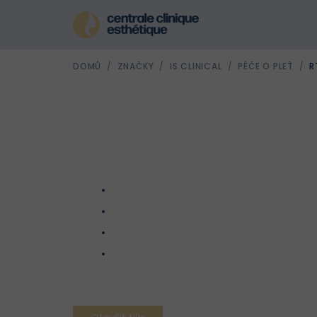
Přejít
na
obsah
DOMŮ
/
ZNAČKY
/
IS CLINICAL
/
PÉČE O PLEŤ
/
R
Ř
a
z
e
n
V