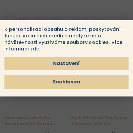
Medik8 Press & Clear™
HydroPeptide
150 ml REFILL
Clarifying Toner Čistící
K personalizaci obsahu a reklam, poskytování
a zesvětlující toner v
funkcí sociálních médií a analýze naší
polštářcích 60 ks
890 Kč
1 400 Kč
Do
Do
návštěvnosti využíváme soubory cookies. Více
košíku
košíku
Skladem
Skladem
informací
zde
.
Nastavení
Souhlasím
Hydropeptide Solar
HydroPeptide Purifying
Defense Non Tinted
Cleanser 200 ml
opalovací krém SPF50