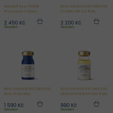
r
Medik8 Exo-PDRN
BIOLOGIQUE RECHERCHE
o
Prismatic+ 30ml
FLUIDE VIP O2 8 ML
d
2 450 Kč
2 200 Kč
u
Do
Do
košíku
košíku
Skladem
Skladem
k
t
ů
BIOLOGIQUE RECHERCHE
BIOLOGIQUE RECHERCHE
SILK PLUS 8ML
SÉRUM DERMOPORE 8 ML
1 590 Kč
990 Kč
Do
Do
košíku
košíku
Skladem
Skladem