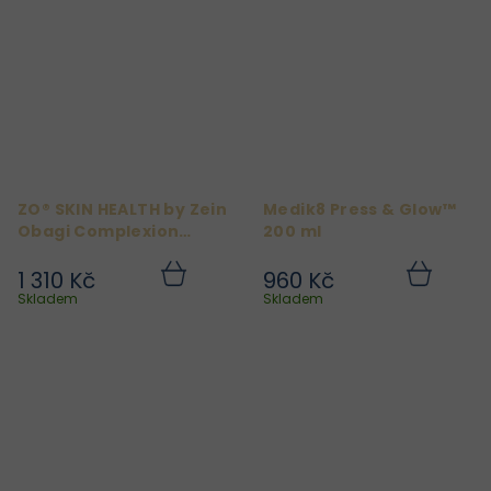
ZO® SKIN HEALTH by Zein
Medik8 Press & Glow™
Obagi Complexion
200 ml
Renewal Pads 60
polštářků
1 310 Kč
960 Kč
Do
Do
košíku
košíku
Skladem
Skladem