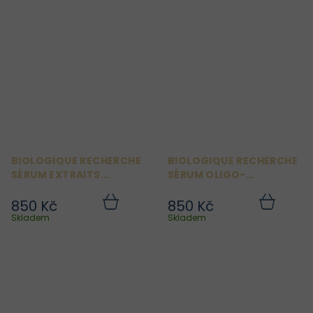
BIOLOGIQUE RECHERCHE
BIOLOGIQUE RECHERCHE
SÉRUM EXTRAITS
SÉRUM OLIGO-
TISSULAIRES 8 ML
PROTÉINES MARINES 8 ML
850 Kč
850 Kč
Do
Do
košíku
košíku
Skladem
Skladem