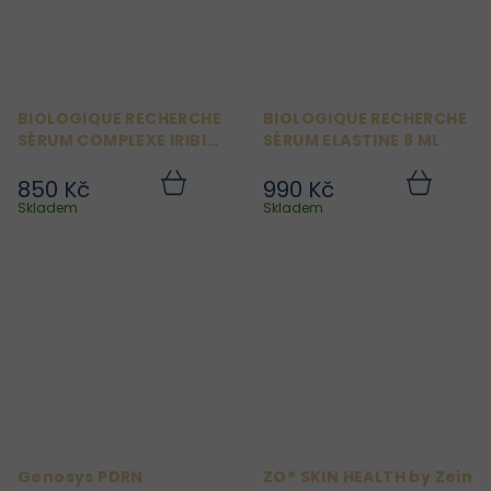
BIOLOGIQUE RECHERCHE
BIOLOGIQUE RECHERCHE
SÉRUM COMPLEXE IRIBIOL
SÉRUM ELASTINE 8 ML
8 ML
850 Kč
990 Kč
Do
Do
košíku
košíku
Skladem
Skladem
Genosys PDRN
ZO® SKIN HEALTH by Zein