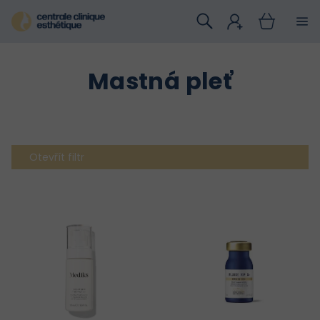
Přejít
na
obsah
Mastná pleť
Otevřít filtr
V
ý
p
i
s
p