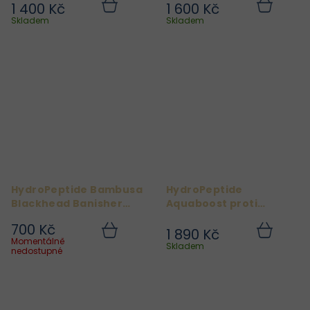
50 ml
1 400 Kč
1 600 Kč
Do
Do
košíku
košíku
Skladem
Skladem
HydroPeptide Bambusa
HydroPeptide
Blackhead Banisher
Aquaboost proti
Maska pro čištění pórů
vráskám a zarudnutí
700 Kč
na nosu 8 ks
pleti 30 ml
1 890 Kč
Do
Do
Momentálně
košíku
košíku
Skladem
nedostupné