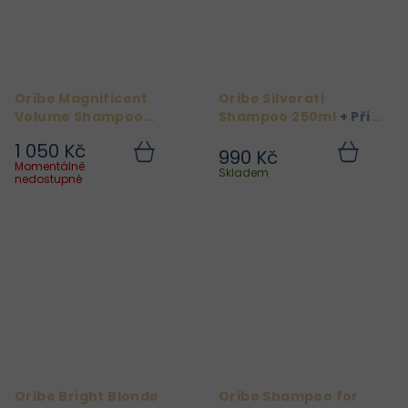
Oribe Magnificent
Oribe Silverati
Volume Shampoo
Shampoo 250ml
+ Při
250ml
+ Při nákupu
nákupu produktů Oribe
1 050 Kč
produktů Oribe nad 2
nad 2 000 Kč získáte
990 Kč
Do
Do
Momentálně
000 Kč získáte Oribe
Oribe Dry Texturizing
košíku
košíku
Skladem
nedostupné
Dry Texturizing Spray
Spray 37 ml zdarma.
37 ml zdarma.
Oribe Bright Blonde
Oribe Shampoo for