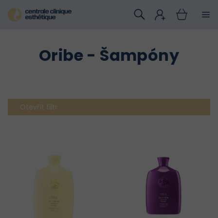
Přejít
na
obsah
Oribe - Šampóny
Otevřít filtr
V
ý
p
i
s
p