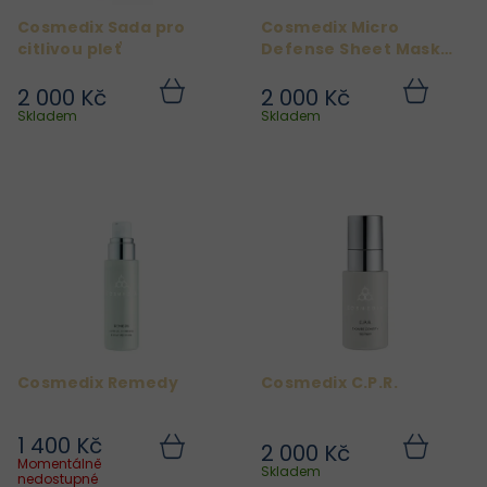
r
Cosmedix Sada pro
Cosmedix Micro
o
citlivou pleť
Defense Sheet Mask
d
5ks
2 000 Kč
2 000 Kč
u
Do
Do
košíku
košíku
Skladem
Skladem
k
t
ů
Cosmedix Remedy
Cosmedix C.P.R.
1 400 Kč
2 000 Kč
Do
Do
Momentálně
košíku
košíku
Skladem
nedostupné