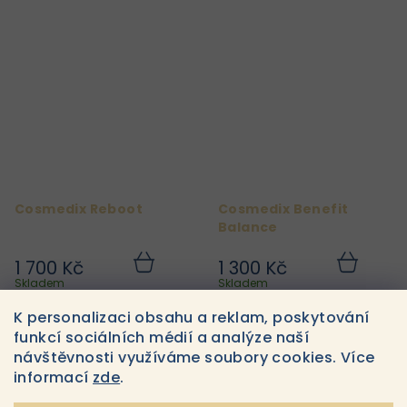
Cosmedix Reboot
Cosmedix Benefit
Balance
1 700 Kč
1 300 Kč
Do
Do
košíku
košíku
Skladem
Skladem
K personalizaci obsahu a reklam, poskytování
funkcí sociálních médií a analýze naší
6
položek celkem
O
návštěvnosti využíváme soubory cookies. Více
informací
zde
.
v
l