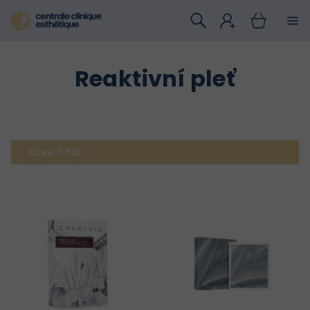
Přejít
na
obsah
Reaktivní pleť
Otevřít filtr
V
ý
p
i
s
p