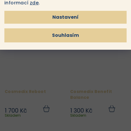
informací
zde
.
1 400 Kč
2 000 Kč
Do
Do
Nastavení
Momentálně
košíku
košíku
Skladem
nedostupné
Souhlasím
Cosmedix Reboot
Cosmedix Benefit
Balance
1 700 Kč
1 300 Kč
Do
Do
košíku
košíku
Skladem
Skladem