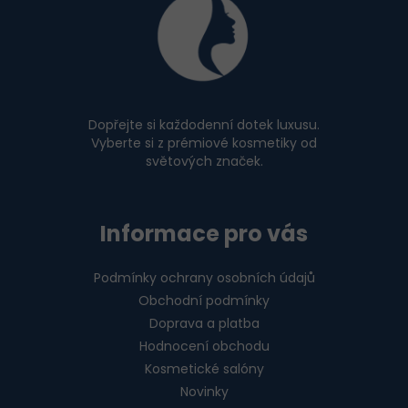
á
p
a
t
í
Dopřejte si každodenní dotek luxusu.
Vyberte si z prémiové kosmetiky od
světových značek.
Informace pro vás
Podmínky ochrany osobních údajů
Obchodní podmínky
Doprava a platba
Hodnocení obchodu
Kosmetické salóny
Novinky