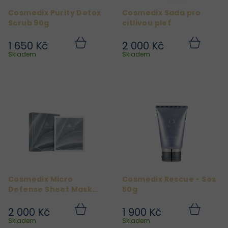
r
Cosmedix Purity Detox
Cosmedix Sada pro
o
Scrub 90g
citlivou pleť
d
1 650 Kč
2 000 Kč
u
Do
Do
košíku
košíku
Skladem
Skladem
k
t
ů
Cosmedix Micro
Cosmedix Rescue - Sos
Defense Sheet Mask
50g
5ks
2 000 Kč
1 900 Kč
Do
Do
košíku
košíku
Skladem
Skladem