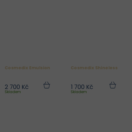
Cosmedix Emulsion
Cosmedix Shineless
2 700 Kč
1 700 Kč
Do
Do
košíku
košíku
Skladem
Skladem