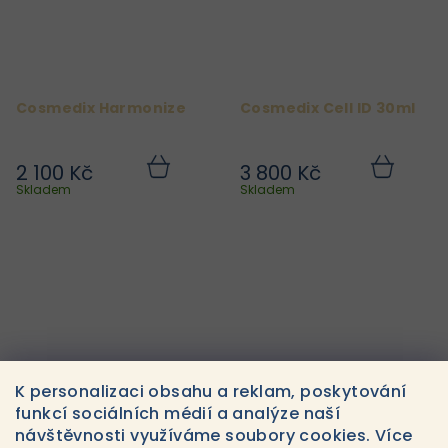
Cosmedix Harmonize
Cosmedix Cell ID 30ml
2 100 Kč
3 800 Kč
Do
Do
košíku
košíku
Skladem
Skladem
K personalizaci obsahu a reklam, poskytování
funkcí sociálních médií a analýze naší
návštěvnosti využíváme soubory cookies. Více
Cosmedix Remedy
Cosmedix C.P.R.