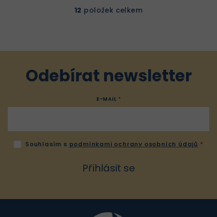
12
položek celkem
O
v
l
á
d
a
Odebírat newsletter
c
í
E-MAIL
p
r
v
k
Souhlasím s
podmínkami ochrany osobních údajů
y
v
Přihlásit se
ý
p
i
Z
s
u