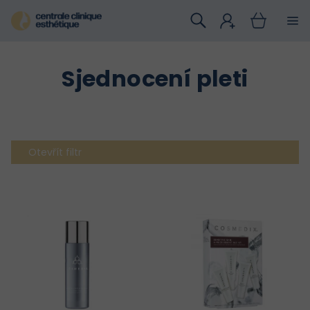
Přejít
na
obsah
Sjednocení pleti
Otevřít filtr
V
ý
p
i
s
p