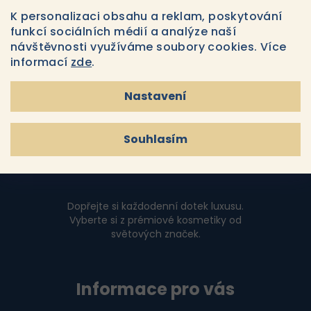
Souhlasím s
podmínkami ochrany osobních údajů
y
K personalizaci obsahu a reklam, poskytování
v
funkcí sociálních médií a analýze naší
Přihlásit se
ý
návštěvnosti využíváme soubory cookies. Více
p
informací
zde
.
i
Z
s
Nastavení
u
á
p
Souhlasím
a
t
í
Dopřejte si každodenní dotek luxusu.
Vyberte si z prémiové kosmetiky od
světových značek.
Informace pro vás