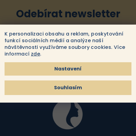
d
a
Odebírat newsletter
c
í
E-MAIL
p
K personalizaci obsahu a reklam, poskytování
r
funkcí sociálních médií a analýze naší
v
návštěvnosti využíváme soubory cookies. Více
k
informací
zde
.
Souhlasím s
podmínkami ochrany osobních údajů
y
v
Nastavení
Přihlásit se
ý
p
i
Souhlasím
Z
s
u
á
p
a
t