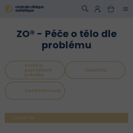
Přejít
na
obsah
ZO® - Péče o tělo dle
problému
Suchá a
Celulitida
popraskaná
pokožka
Zadržování vody
Otevřít filtr