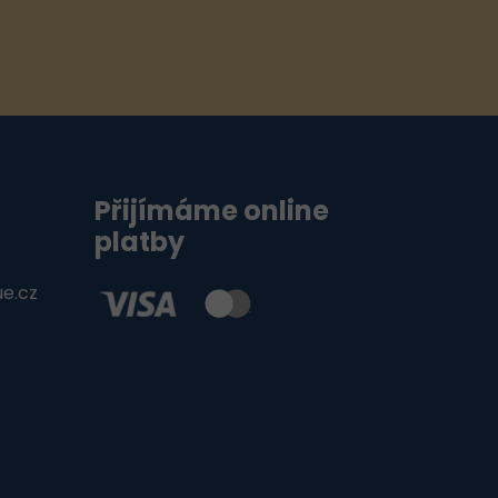
Přijímáme online
platby
ue.cz