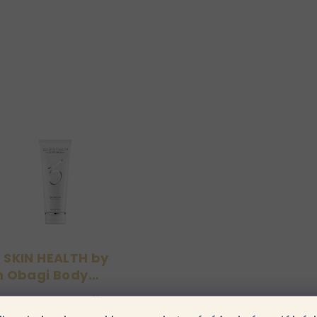
 SKIN HEALTH by
n Obagi Body
lsion 240ml
60 Kč
ZO® Body Emulsion je
Do