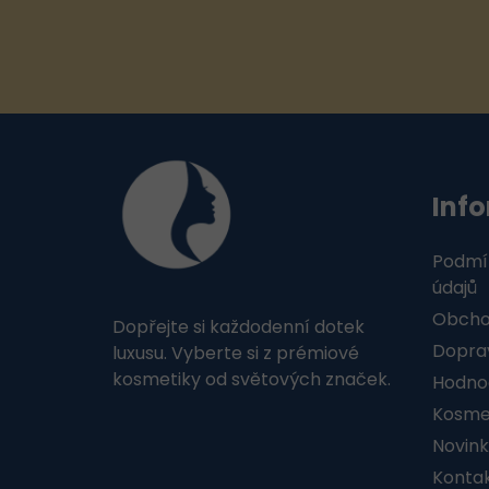
Z
á
Inf
p
a
Podmí
t
údajů
Obcho
Dopřejte si každodenní dotek
í
Doprav
luxusu. Vyberte si z prémiové
kosmetiky od světových značek.
Hodno
Kosmet
Novink
Konta