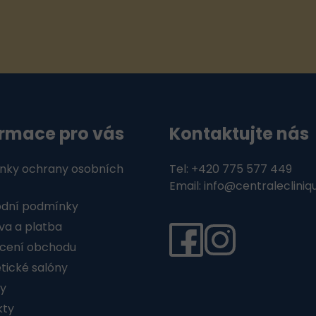
v
ý
p
i
s
u
ormace pro vás
Kontaktujte nás
nky ochrany osobních
Tel: +420 775 577 449
Email: info@centralecliniq
dní podmínky
a a platba
cení obchodu
ické salóny
y
kty