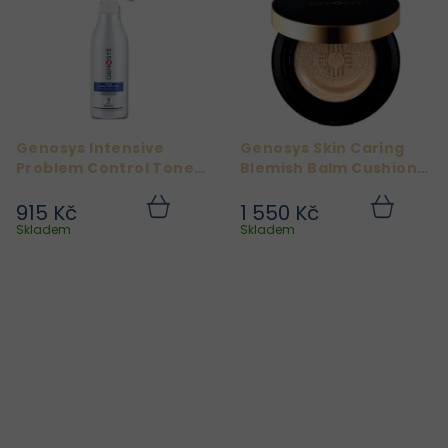
Genosys Intensive
Genosys Skin Caring
Problem Control Toner
Blemish Balm Cushion
200ml
Ivory
915 Kč
1 550 Kč
Do
Do
košíku
košíku
Skladem
Skladem