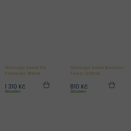
Genosys Snow O2
Genosys Snow Booster
Cleanser 180ml
Toner 200ml
1 310 Kč
810 Kč
Do
Do
košíku
košíku
Skladem
Skladem