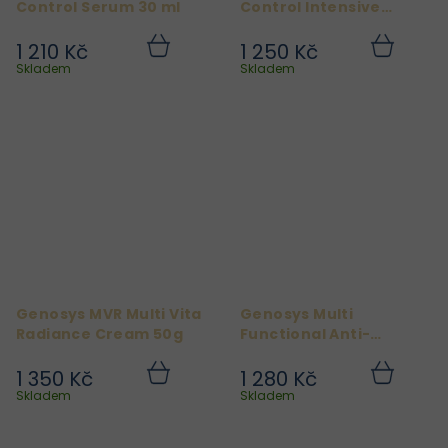
Control Serum 30 ml
Control Intensive
Cream 50ml
1 210 Kč
1 250 Kč
Do
Do
košíku
košíku
Skladem
Skladem
Genosys MVR Multi Vita
Genosys Multi
Radiance Cream 50g
Functional Anti-
Wrinkle Cream 50 g
1 350 Kč
1 280 Kč
Do
Do
košíku
košíku
Skladem
Skladem