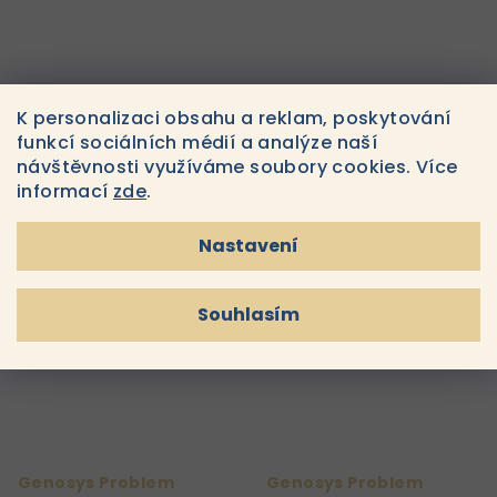
K personalizaci obsahu a reklam, poskytování
Genosys Skin Barrier
Genosys Professional
funkcí sociálních médií a analýze naší
Protecting Cream
Biphasic Makeup
návštěvnosti využíváme soubory cookies. Více
100ml
Remover 200ml
1 610 Kč
830 Kč
informací
zde
.
Do
Do
košíku
košíku
Skladem
Skladem
Nastavení
Souhlasím
Genosys Problem
Genosys Problem