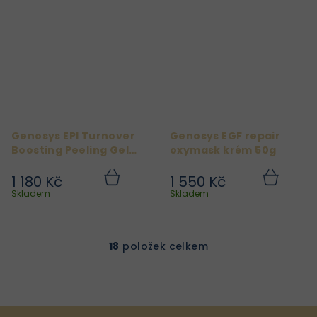
Genosys EPI Turnover
Genosys EGF repair
Boosting Peeling Gel
oxymask krém 50g
100g
1 180 Kč
1 550 Kč
Do
Do
košíku
košíku
Skladem
Skladem
18
položek celkem
O
v
l
á