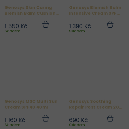
Genosys Skin Caring
Genosys Blemish Balm
Blemish Balm Cushion
Intensive Cream SPF
Beige
30, 50 ml
1 550 Kč
1 390 Kč
Do
Do
košíku
košíku
Skladem
Skladem
Genosys MSC Multi Sun
Genosys Soothing
Cream SPF40 40ml
Repair Post Cream 20
ml
1 160 Kč
690 Kč
Do
Do
košíku
košíku
Skladem
Skladem