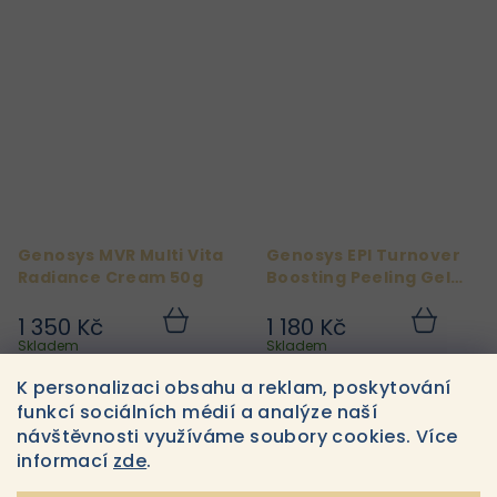
Genosys MVR Multi Vita
Genosys EPI Turnover
Radiance Cream 50g
Boosting Peeling Gel
100g
1 350 Kč
1 180 Kč
Do
Do
košíku
košíku
Skladem
Skladem
K personalizaci obsahu a reklam, poskytování
funkcí sociálních médií a analýze naší
6
položek celkem
O
návštěvnosti využíváme soubory cookies. Více
informací
zde
.
v
l