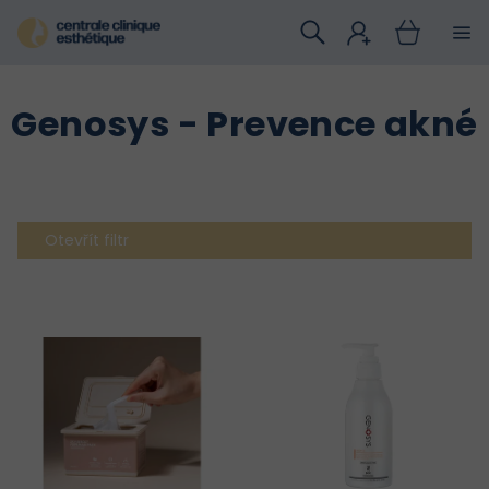
Přejít
na
obsah
Genosys - Prevence akné
Otevřít filtr
V
ý
p
i
s
p