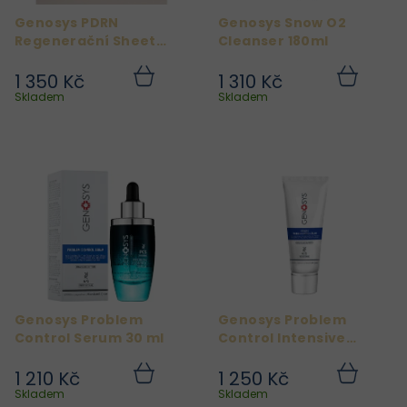
r
Genosys PDRN
Genosys Snow O2
o
Regenerační Sheet
Cleanser 180ml
d
Mask – 30 ks
1 350 Kč
1 310 Kč
u
Do
Do
košíku
košíku
Skladem
Skladem
k
t
ů
Genosys Problem
Genosys Problem
Control Serum 30 ml
Control Intensive
Cream 50ml
1 210 Kč
1 250 Kč
Do
Do
košíku
košíku
Skladem
Skladem