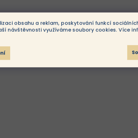
lizaci obsahu a reklam, poskytování funkcí sociálníc
aší návštěvnosti využíváme soubory cookies. Více in
medix Mystic 150ml
Cosmedix Shineles
S
ní
00 Kč
1 700 Kč
Mystic je lehká,
Cosmedix Shineless 
Do
dem
košíku
Skladem
koší
hydratační mlha, která
lehký, beztuko
osvěžuje pokožku a
hydratační kr
zároveň snižuje
navržený speciálně p
přebytečný lesk pro
mastnou a aknózní ple
vyváženou pleť. Ideální
řešení pro mastnou,
itlivou a náchylnou pleť,
pomáhá...