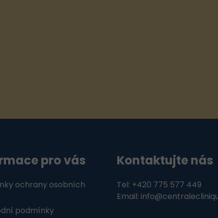
p
r
v
k
y
v
ý
p
i
s
u
ormace pro vás
Kontaktujte nás
nky ochrany osobních
Tel: +420 775 577 449
Email: info@centralecliniq
dní podmínky