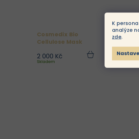
K persona
analýze n
Cosmedix Bio
Cos
zde
.
Cellulose Mask
Nastave
2 000 Kč
1 6
Maska je napuštěna
Do
Skladem
košíku
Skla
vysoce koncentrovaným
sérem, které obsahuje
účinné složky pro
okamžitou hydrataci,
zklidnění a regeneraci
pleti. Je ideální po
estetických zákrocích
c
(např....