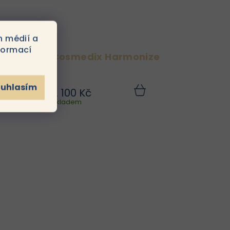
h médií a
formací
s
Cosmedix Harmonize
ouhlasím
2 100 Kč
je
Harmonize je delikátní
Do
Do
ku
Skladem
košíku
vý
hydratační krém
ém
obohacený o přírodní
ro
probiotika a
ť.
superpotraviny, který
poskytuje hlubokou
hydrataci, zpevňuje
pokožku a zlepšuje
vzhled jemných linek a...