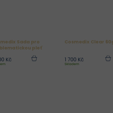
medix Sada pro
Cosmedix Clear 60
blematickou pleť
00 Kč
1 700 Kč
Cosmedix Sada pro
Maska Clear Ma
Do
dem
košíku
Skladem
koší
problematickou pleť je
napomáhá redukov
vhodná pro
výskyt nedokonalostí
problematickou pleť s
černých teček, obnovu
akné.
rovnováhu pleti
podporuje její zdra
vzhled bez vysušení. 
ideální volbou p
pravidelnou.