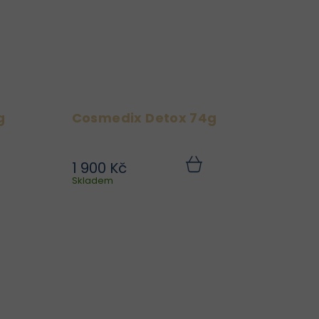
g
Cosmedix Detox 74g
1 900 Kč
sk
Ultra čistící a velmi
Do
Do
ku
Skladem
košíku
at
jemná detoxikační
 a
maska s aktivním
je
dřevěným uhlím,
 a
fungujícím jako magnet,
vý
který vytahuje nečistoty
Je
zanášející póry,
ro
odstraňuje přebytečný
..
maz a denní...