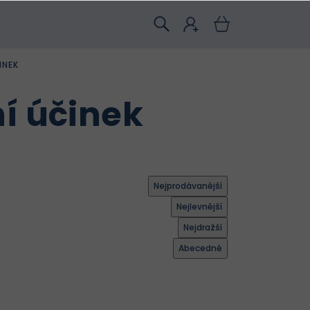
INEK
í účinek
Nejprodávanější
Nejlevnější
Nejdražší
Abecedně