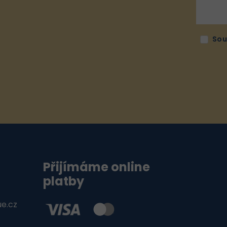
Sou
Přijímáme online
platby
ue.cz