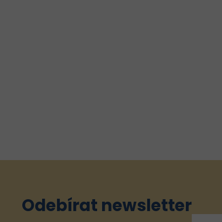
ší
Do
ku
té
ré
je
 a
 a
na
..
Odebírat newsletter