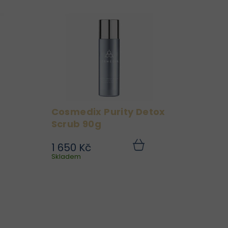
Cosmedix Purity Detox
Scrub 90g
1 650 Kč
le
Purity Detox Scrub -
Do
Do
ku
Skladem
košíku
je
peeling dva v jednom,
ro
vytvořené ze směsi
se
datlových semínek a
í.
kyseliny salicylové, spolu
eň
s jojobovými perličkami a
 a
mákem, poskytuje
..
jemnou exfoliaci a lze...