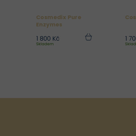
Cosmedix Pure
Cos
Enzymes
1 800 Kč
1 7
Pure Enzymes je
Do
Skladem
košíku
Skla
exfoliační maska, která
jemně odstraňuje
odumřelé buňky.
r
Antioxidační schopnosti
kyseliny L-mléčné a
enzymů brusinek se
snoubí v této masce
bohaté na živiny....