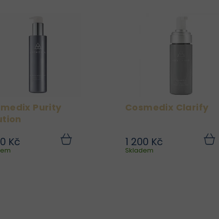
medix Purity
Cosmedix Clarify
ution
00 Kč
1 200 Kč
Díky mátovému oleji
Díky jemnému, a
Do
dem
košíku
Skladem
koší
osvěžuje, zklidňuje a
efektivnímu složení 
zanechává pleť jemnou,
sérum vhodné i p
vyhlazenou a
citlivější typy pleti 
vyrovnanou.
sklonem k podrážděn
Clarify zárov
podporuje obnovu pleti
zanechává ji čistší,.